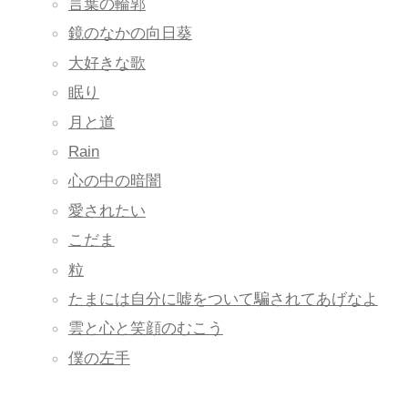
言葉の輪郭
鏡のなかの向日葵
大好きな歌
眠り
月と道
Rain
心の中の暗闇
愛されたい
こだま
粒
たまには自分に嘘をついて騙されてあげなよ
雲と心と笑顔のむこう
僕の左手