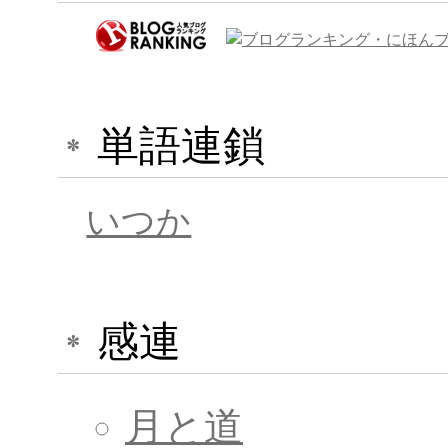
単語連鎖
いつか
感連
月と道