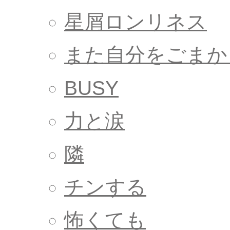
星屑ロンリネス
また自分をごまか
BUSY
力と涙
隣
チンする
怖くても