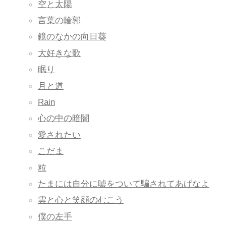
空と太陽
言葉の輪郭
鏡のなかの向日葵
大好きな歌
眠り
月と道
Rain
心の中の暗闇
愛されたい
こだま
粒
たまには自分に嘘をついて騙されてあげなよ
雲と心と笑顔のむこう
僕の左手