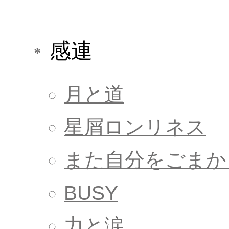
感連
月と道
星屑ロンリネス
また自分をごまか
BUSY
力と涙