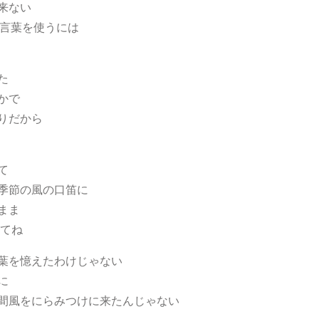
来ない
の言葉を使うには
た
かで
りだから
て
季節の風の口笛に
まま
んてね
葉を憶えたわけじゃない
に
間風をにらみつけに来たんじゃない