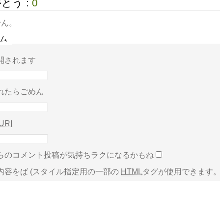
とう :
0
せん。
ム
開されます
れたらごめん
URI
らのコメント投稿が気持ちラクになるかもね
内容をば
(スタイル指定用の一部の
HTML
タグが使用できます。