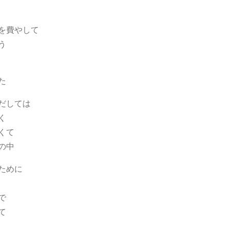
を費やして
う
た
だしては
く
くて
の中
ために
で
て