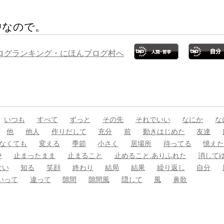
中なので。
いつも
すべて
ずっと
その先
それでいい
なにか
な
他
他人
作りだして
充分
前
動きはじめた
友達
なくても
変える
季節
小さく
居場所
待ってる
憶え
中
止まったまま
止まること
止めること.ありふれた
消して
ない
知る
笑顔
終わり
結局
結果
繰り返し
自分
いって
違って
隙間
隙間風
隠して
風
鼻歌