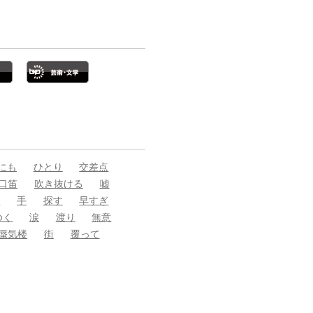
にも
ひとり
交差点
口笛
吹き抜ける
嘘
た
手
探す
早すぎ
ゆく
涙
渡り
無意
蜃気楼
街
覆って