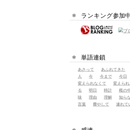
ランキング参加
単語連鎖
あさって
あふれてきた
人
今
今まで
今日
変えられなくて
変えられ
る
明日
時計
檻の
味
理由
理解
知ら
言葉
費やして
連れて